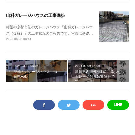
山科ガレージハウスの工事進捗
待望の京都市初のガレージハウス「山科ガレージハウ
ス（仮称）」の工事状況のご報告です。写真は基礎…
2025.06.23 08:44
2024.03.18 05:06
2024.03.09 04:00
至極のガレージハウス 滋
滋賀県内で残り1室！ 希少な
賀県Vol.4
ガレージ付き賃貸物件で
す。