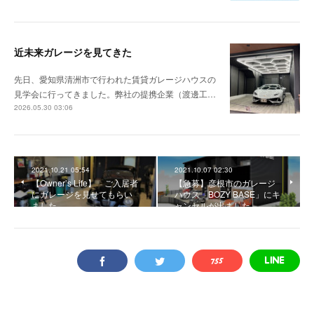
近未来ガレージを見てきた
先日、愛知県清洲市で行われた賃貸ガレージハウスの
見学会に行ってきました。弊社の提携企業（渡邊工…
2026.05.30 03:06
2021.10.21 05:54
2021.10.07 02:30
【Owner’s Life】 ご入居者
【急募】彦根市のガレージ
にガレージを見せてもらい
ハウス「BOZY BASE」にキ
ました。
ャンセルが出ました。