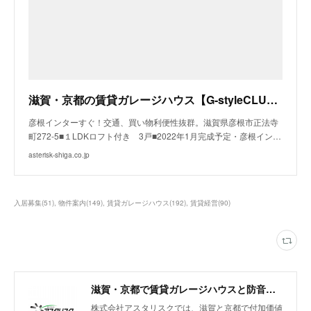
滋賀・京都の賃貸ガレージハウス【G-styleCLUB BIWAKO】 - BOZY BASE
彦根インターすぐ！交通、買い物利便性抜群。滋賀県彦根市正法寺
町272-5■１LDKロフト付き 3戸■2022年1月完成予定・彦根イン…
asterisk-shiga.co.jp
入居募集
(
51
)
物件案内
(
149
)
賃貸ガレージハウス
(
192
)
賃貸経営
(
90
)
滋賀・京都で賃貸ガレージハウスと防音室付きアパートを展開
株式会社アスタリスクでは、滋賀と京都で付加価値