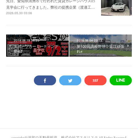
先日、愛知県清洲市で行われた賃貸ガレージハウスの
見学会に行ってきました。弊社の提携企業（渡邊工…
2026.05.30 03:06
2018.08.18 06:23
2018.08.04 22:13
スポーツカーミーティング
第100回高校野球⚾ 近江頑張
開催❗
れ✊
copyright © 滋賀の不動産投資 株式会社アスタリスク All Rights Reserved.