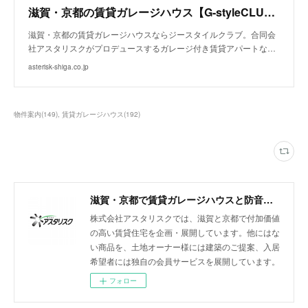
滋賀・京都の賃貸ガレージハウス【G-styleCLUB BIWAKO】
滋賀・京都の賃貸ガレージハウスならジースタイルクラブ。合同会
社アスタリスクがプロデュースするガレージ付き賃貸アパートな…
asterisk-shiga.co.jp
物件案内
(
149
)
賃貸ガレージハウス
(
192
)
滋賀・京都で賃貸ガレージハウスと防音室付きアパートを展開
株式会社アスタリスクでは、滋賀と京都で付加価値
の高い賃貸住宅を企画・展開しています。他にはな
い商品を、土地オーナー様には建築のご提案、入居
希望者には独自の会員サービスを展開しています。
フォロー