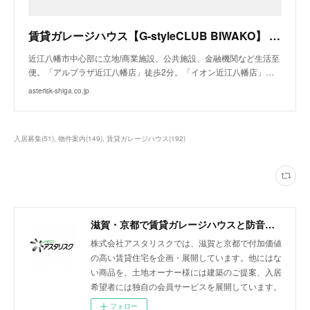
賃貸ガレージハウス【G-styleCLUB BIWAKO】 - 仮称）G-styleclub近江八幡・出町
近江八幡市中心部に立地!商業施設、公共施設、金融機関など生活至
便。「アルプラザ近江八幡店」徒歩2分。「イオン近江八幡店」…
asterisk-shiga.co.jp
入居募集
(
51
)
物件案内
(
149
)
賃貸ガレージハウス
(
192
)
滋賀・京都で賃貸ガレージハウスと防音室付きアパートを展開
株式会社アスタリスクでは、滋賀と京都で付加価値
の高い賃貸住宅を企画・展開しています。他にはな
い商品を、土地オーナー様には建築のご提案、入居
希望者には独自の会員サービスを展開しています。
フォロー