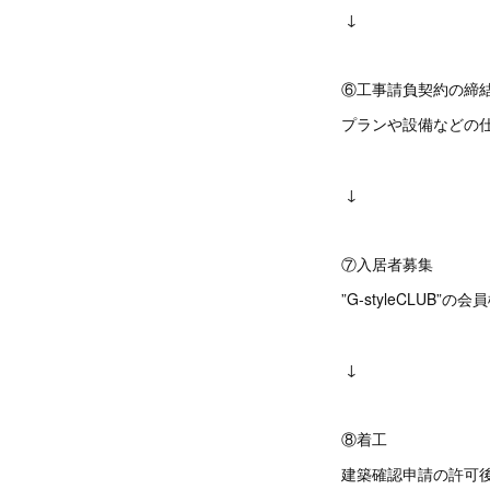
↓
⑥工事請負契約
プランや設備などの
↓
⑦入居者募集
”G-styleCLU
↓
⑧着工
建築確認申請の許可