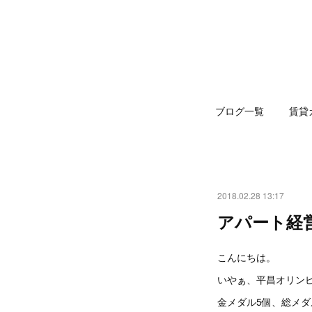
ブログ一覧
賃貸
2018.02.28 13:17
アパート経
こんにちは。
いやぁ、平昌オリンピ
金メダル5個、総メダ