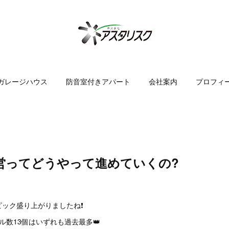
ガレージハウス
防音室付きアパート
会社案内
プロフィ
営ってどうやって進めていくの?
ック盛り上がりましたね❗
ル数13個はいずれも過去最多👑