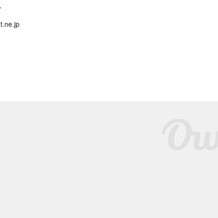
ク
.ne.jp