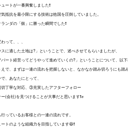
シュートが一番興奮しました❗
空気抵抗を最小限にする技術は他国を圧倒していました。
オランダの「個」に勝った瞬間でした❗
変わって、、、
ウスに適した土地は?」ということで、述べさせてもらいましたが、
アパート経営ってどうやって進めていくの?」ということについて、以下
うえで、まずは一連の流れを把握しないと、なかなか踏み切ろうにも踏み
かで、あなたにとって、
親切丁寧な対応、③充実したアフターフォロー
ー(会社)を見つけることが大事だと思います❗✊
も行っているお客様との一連の流れです。
ートのような組織力を目指しています😆❗