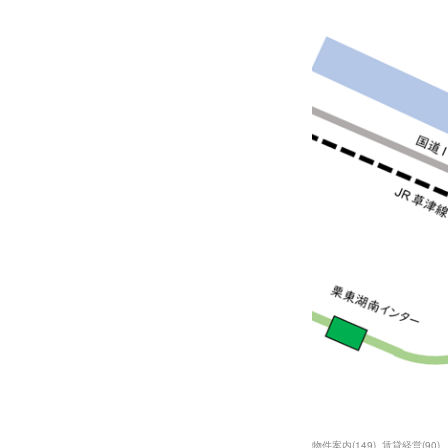
物件案内
(
149
)
賃貸経営
(
90
)