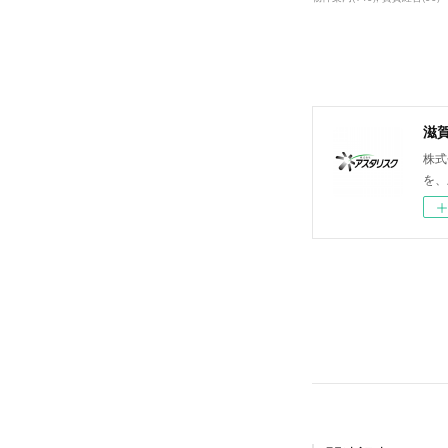
滋
株式
を、