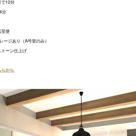
で12分
4分
活至便
レージあり（A号室のみ）
ストーン仕上げ
ちらから