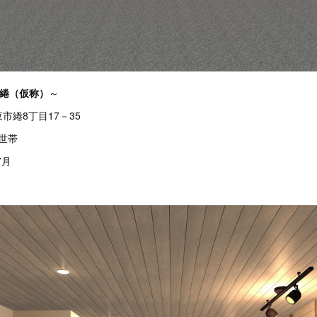
東市綣（仮称）
～
市綣8丁目17－35
5世帯
7月