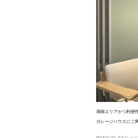
湖南エリアかつ利便
ガレージハウスにご
物件案内
(
149
)
賃貸ガレージ