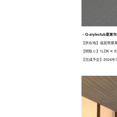
～
G-styleclub栗
【所在地】滋賀県栗東
【間取り】1LDK ✕ 
【完成予定】2024年