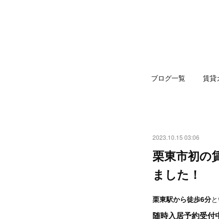
ブログ一覧
賃貸
2023.10.15 03:06
栗東市初の
ました！
栗東駅から徒歩6分
と
随時入居予約受付