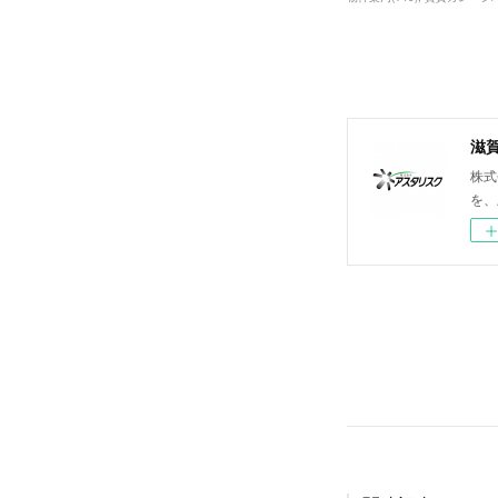
滋
株式
を、