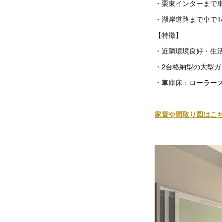
・栗東インターまで車
・湖岸道路まで車で1
【特徴】
・近隣環境良好・生
・2台格納型の大型ガ
・車庫床：ローラー
家賃や間取り図はこ