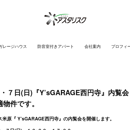
ガレージハウス
防音室付きアパート
会社案内
プロフィ
)・７日(日)『Y’sGARAGE西円寺』内覧
適物件です。
米原『 Y’sGARAGE西円寺』の内覧会を開催します。