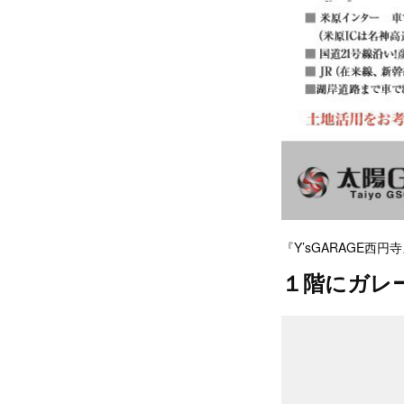
『Y’sGARAGE西円
１階にガレ