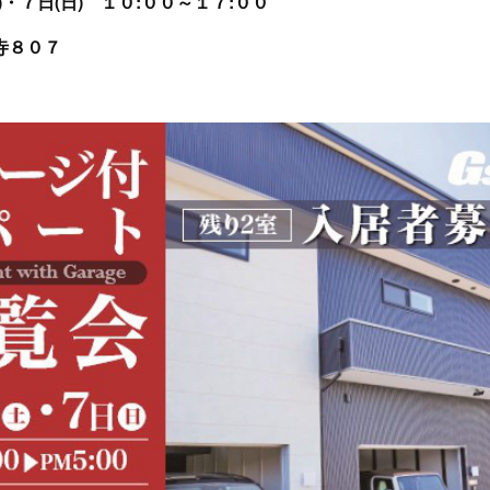
)・７日(日) １０:００～１７:００
寺８０７