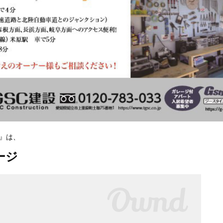
寺』は、
ージ