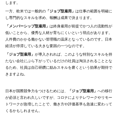
します。
一方、欧米では一般的の
「ジョブ型雇用」
は仕事の範囲を明確に
し専門的なスキルを求め、報酬は成果で決まります。
「メンバーシップ型雇用」
は終身雇用が前提でかつ人の流動性が
低いことから、優秀な人材が育ちにくいという弱点があります。
人件費のかかる働かない管理職の温床となっているのです。日本
経済が停滞している大きな要因の一つなのです。
「ジョブ型雇用」
が導入されれば、このような特別なスキルを持
たない会社にぶら下がっているだけの社員は淘汰されることとな
るため、社員は自己研鑽に励みスキルを磨くという効果が期待で
きますよね。
日本が国際競争力をつけるためには、
「ジョブ型雇用」
への移行
が必須と言われ久しいですが、コロナによりテレワークやリモー
トワークが急増したことで、働き方や評価基準も急速に変わって
くるかもしれません。