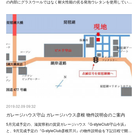
の内部にグラスウールではなく耐火性能の劣る発泡ウレタンを使用してい…
2019.02.09 09:32
ガレージハウス守山 ガレージハウス彦根 物件説明会のご案内
5月完成予定の、滋賀県初の賃貸ガレージハウス『G-styleClub守山今浜』
と、9月完成予定の『G-styleClub彦根芹川』の物件説明会を下記日程で開…